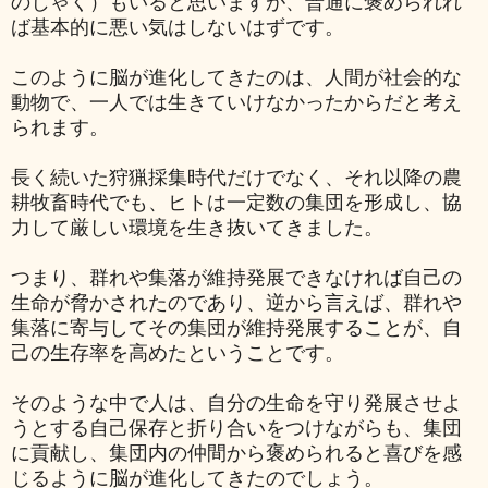
のじゃく）もいると思いますが、普通に褒められれ
ば基本的に悪い気はしないはずです。
このように脳が進化してきたのは、人間が社会的な
動物で、一人では生きていけなかったからだと考え
られます。
長く続いた狩猟採集時代だけでなく、それ以降の農
耕牧畜時代でも、ヒトは一定数の集団を形成し、協
力して厳しい環境を生き抜いてきました。
つまり、
群れや集落が維持発展できなければ自己の
生命が脅かされたのであり、逆から言えば、
群れや
集落に寄与してその集団が維持発展することが、自
己の生存率を高めたということです。
そのような中で人は、自分の生命を守り発展させよ
うとする自己保存と折り合いをつけながらも、
集団
に貢献し、集団内の
仲間から褒められると喜びを感
じるように脳が進化してきたのでしょう。