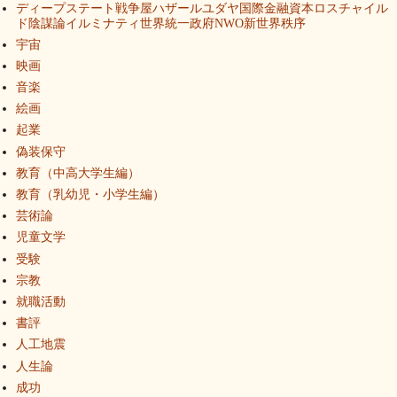
ディープステート戦争屋ハザールユダヤ国際金融資本ロスチャイル
ド陰謀論イルミナティ世界統一政府NWO新世界秩序
宇宙
映画
音楽
絵画
起業
偽装保守
教育（中高大学生編）
教育（乳幼児・小学生編）
芸術論
児童文学
受験
宗教
就職活動
書評
人工地震
人生論
成功