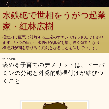
水鉄砲で世相をうがつ起業
家・紅林広樹
模造刀で巨悪と対峙する三児のオヤジでおっさんでもあり
ます。いつの日か、水鉄砲が真実を撃ち抜く弾丸となり、
模造刀が闇を斬り裂く真剣となることを信じています。
2018/04/29
褒める子育てのデメリットは、ドーパ
ミンの分泌と外発的動機付けが結びつ
くこと