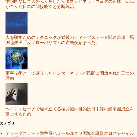
愛国的な日本人のふりをした安倍晋三とネットウヨクの正体 GHQ
が企んだ日本の間接統治と分断統治
人を騙すためのテクニックが満載のディープステート関連書籍 馬
渕睦夫氏「反グローバリズムの逆襲が始まった」
軍事技術として確立したインターネットが民間に開放された三つの
理由
ヘイトスピーチで騒ぎ立てる桜井誠の目的は日中韓の経済圏成立を
阻止するため
カテゴリー
ディープステート戦争屋ハザールユダヤ国際金融資本ロスチャイル